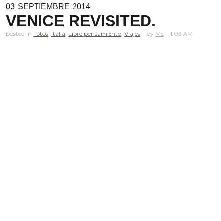
03
SEPTIEMBRE
2014
VENICE REVISITED.
posted in
Fotos
,
Italia
,
Libre pensamiento
,
Viajes
Mc
1.03 AM
.