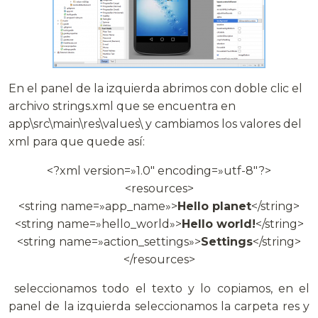
En el panel de la izquierda abrimos con doble clic el
archivo strings.xml que se encuentra en
app\src\main\res\values\ y cambiamos los valores del
xml para que quede así:
<?xml version=»1.0″ encoding=»utf-8″?>
<resources>
<string name=»app_name»>
Hello planet
</string>
<string name=»hello_world»>
Hello world!
</string>
<string name=»action_settings»>
Settings
</string>
</resources>
seleccionamos todo el texto y lo copiamos, en el
panel de la izquierda seleccionamos la carpeta res y