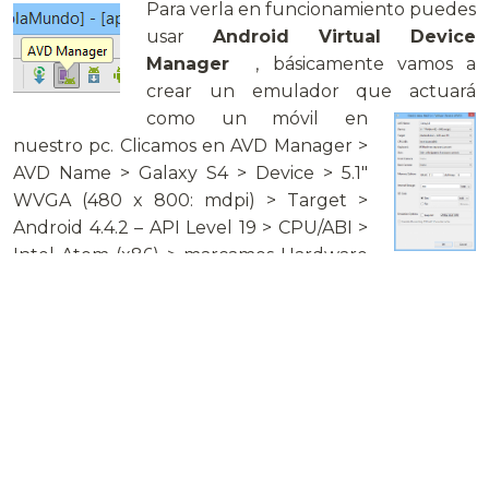
Para verla en funcionamiento puedes
usar
Android Virtual Device
Manager
, básicamente vamos a
crear un emulador que actuará
como un
móvil en
nuestro pc. Clicamos en AVD Manager >
AVD Name > Galaxy S4 > Device > 5.1″
WVGA (480 x 800: mdpi) > Target >
Android 4.4.2 – API Level 19 > CPU/ABI >
Intel Atom (x86) > marcamos Hardware
keyboard present > Skin > Skin with dynamic
hardware controls > Front camera > none > Back
camera > none > marcamos Use Host GPU > OK
Lo seleccionamos en el AVD >