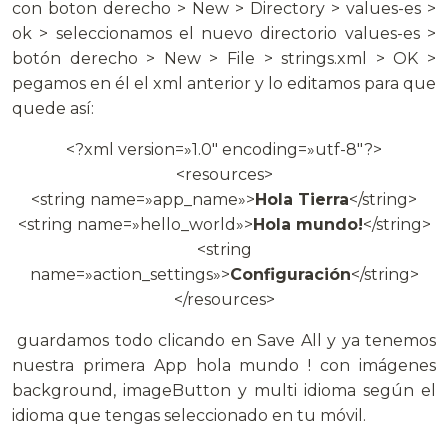
con boton derecho > New > Directory > values-es >
ok > seleccionamos el nuevo directorio values-es >
botón derecho > New > File > strings.xml > OK >
pegamos en él el xml anterior y lo editamos para que
quede así:
<?xml version=»1.0″ encoding=»utf-8″?>
<resources>
<string name=»app_name»>
Hola Tierra
</string>
<string name=»hello_world»>
Hola mundo!
</string>
<string
name=»action_settings»>
Configuración
</string>
</resources>
guardamos todo clicando en Save All y ya tenemos
nuestra primera App hola mundo ! con imágenes
background, imageButton y multi idioma según el
idioma que tengas seleccionado en tu móvil.