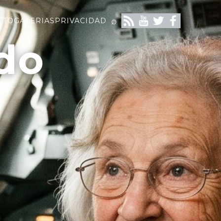
⌕
CTO
GALERIAS
PRIVACIDAD
do