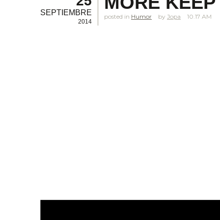
MORE KEEP
25
SEPTIEMBRE
posted in
Humor
Jopa
10.17 AM
2014