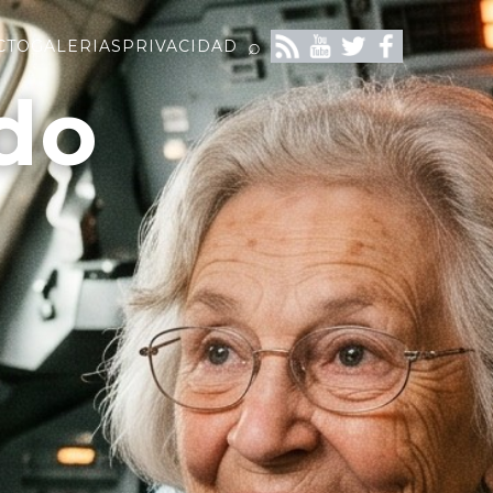
⌕
CTO
GALERIAS
PRIVACIDAD
do