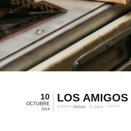
LOS AMIGOS 
10
OCTUBRE
posted in
Humor
Jopa
9.53 PM
2014