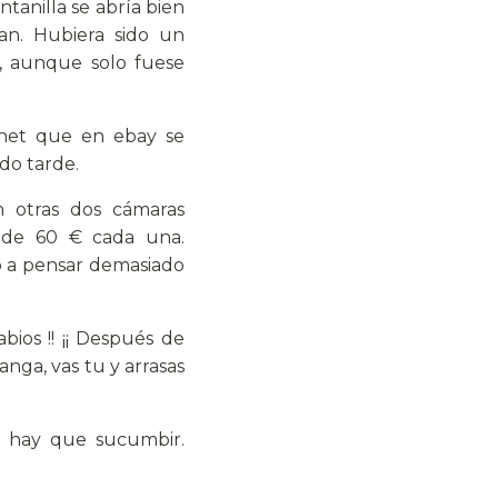
ntanilla se abría bien
an. Hubiera sido un
n, aunque solo fuese
rnet que en ebay se
do tarde.
n otras dos cámaras
l de 60 € cada una.
o a pensar demasiado
bios !! ¡¡ Después de
nga, vas tu y arrasas
, hay que sucumbir.