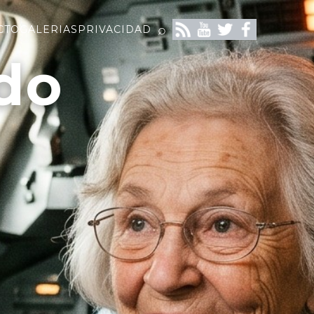
⌕
CTO
GALERIAS
PRIVACIDAD
do