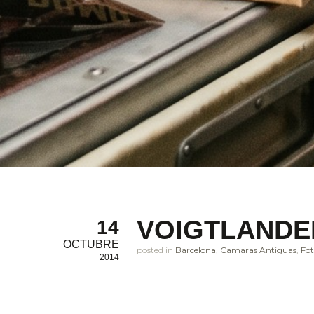
VOIGTLANDER
14
OCTUBRE
posted in
Barcelona
,
Camaras Antiguas
,
Fot
2014
.