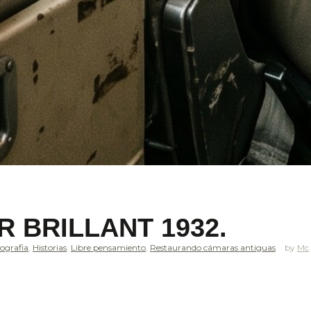
 BRILLANT 1932.
ografia
,
Historias
,
Libre pensamiento
,
Restaurando cámaras antiguas
Mc