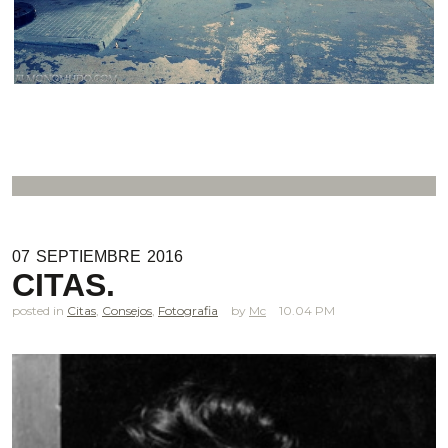
07
SEPTIEMBRE
2016
CITAS.
posted in
Citas
,
Consejos
,
Fotografia
Mc
10.04 PM