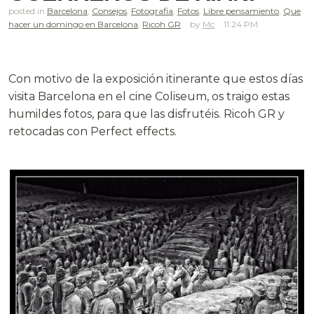
posted in
Barcelona
,
Consejos
,
Fotografia
,
Fotos
,
Libre pensamiento
,
Que
hacer un domingo en Barcelona
,
Ricoh GR
Mc
11.24 PM
.
Con motivo de la exposición itinerante que estos días
visita Barcelona en el cine Coliseum, os traigo estas
humildes fotos, para que las disfrutéis. Ricoh GR y
retocadas con Perfect effects.