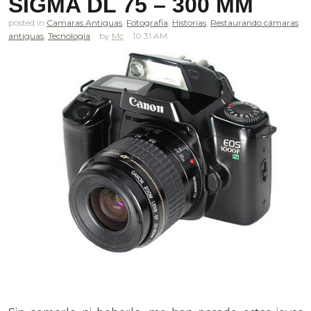
SIGMA DL 75 – 300 MM
posted in
Camaras Antiguas
,
Fotografia
,
Historias
,
Restaurando cámaras
antiguas
,
Tecnología
Mc
10.31 AM
.