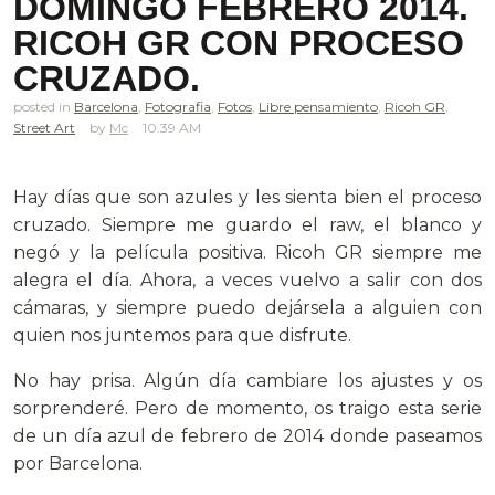
DOMINGO FEBRERO 2014.
RICOH GR CON PROCESO
CRUZADO.
posted in
Barcelona
,
Fotografia
,
Fotos
,
Libre pensamiento
,
Ricoh GR
,
Street Art
Mc
10.39 AM
.
Hay días que son azules y les sienta bien el proceso
cruzado. Siempre me guardo el raw, el blanco y
negó y la película positiva. Ricoh GR siempre me
alegra el día. Ahora, a veces vuelvo a salir con dos
cámaras, y siempre puedo dejársela a alguien con
quien nos juntemos para que disfrute.
No hay prisa. Algún día cambiare los ajustes y os
sorprenderé. Pero de momento, os traigo esta serie
de un día azul de febrero de 2014 donde paseamos
por Barcelona.