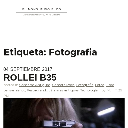
Etiqueta:
Fotografia
04
SEPTIEMBRE
2017
ROLLEI B35
posted in
Camaras Antiguas
,
Camera Porn
,
Fotografia
,
Fotos
,
Libre
pensamiento
,
Restaurando cámaras antiguas
,
Tecnología
Mc
11.39
PM