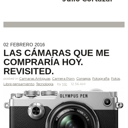
02
FEBRERO
2016
LAS CÁMARAS QUE ME
COMPRARÍA HOY.
REVISITED.
posted in
Camaras Antiguas
,
Camera Porn
,
Consejos
,
Fotografia
,
Fotos
,
Libre pensamiento
,
Tecnología
Mc
12.36 AM