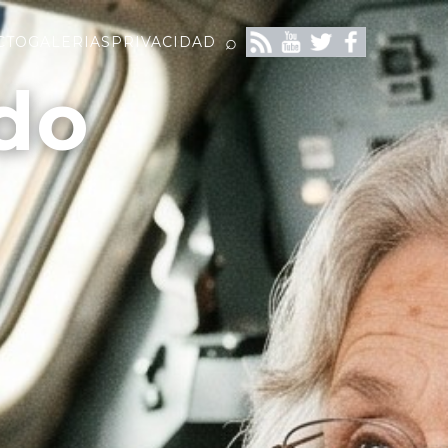
⌕
CTO
GALERIAS
PRIVACIDAD
do