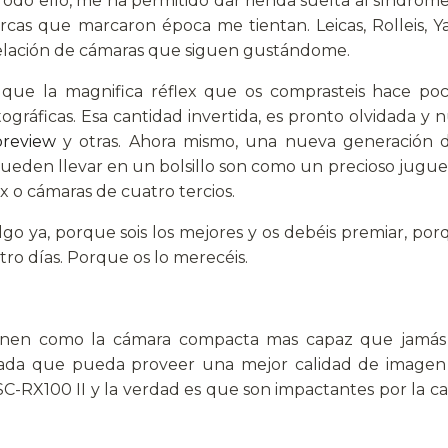
do ello, me ha permitido dar rienda suelta al síndrome
as que marcaron época me tientan. Leicas, Rolleis, Yas
telación de cámaras que siguen gustándome.
que la magnifica réflex que os comprasteis hace poco
tográficas. Esa cantidad invertida, es pronto olvidada y 
review
y otras. Ahora mismo, una nueva generación 
ueden llevar en un bolsillo son como un precioso jugue
x o cámaras de cuatro tercios.
lgo ya, porque sois los mejores y os debéis premiar, por
tro días. Porque os lo merecéis.
finen como la cámara compacta mas capaz que jamás h
 nada que pueda proveer una mejor calidad de image
C-RX100 II y la verdad es que son impactantes por la c