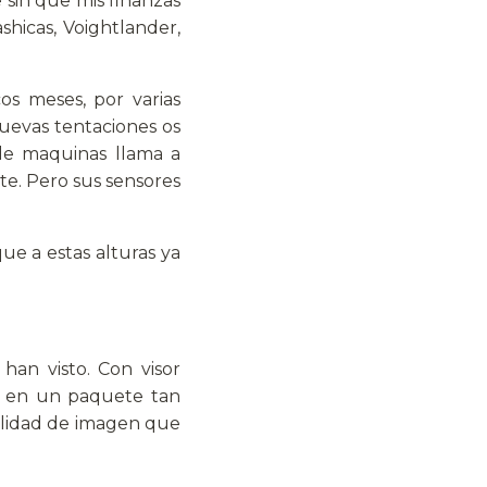
 sin que mis finanzas
hicas, Voightlander,
s meses, por varias
nuevas tentaciones os
de maquinas llama a
te. Pero sus sensores
que a estas alturas ya
an visto. Con visor
n en un paquete tan
alidad de imagen que