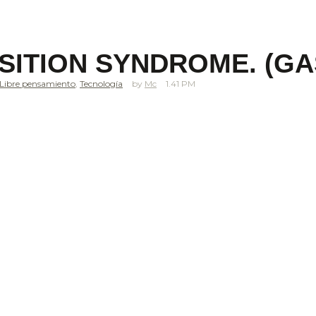
SITION SYNDROME. (GA
Libre pensamiento
,
Tecnología
Mc
1.41 PM