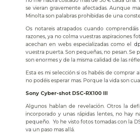
no me habrá costado mas de 30 € cada una. To
se vieran gravemente afectadas. Aunque marc
Minolta son palabras prohibidas de una cons
Os notareis atrapados cuando comprendáis 
razones, ya no colma vuestras aspiraciones fo
acechan en webs especializadas como el
dp
vuestra puerta. Son pequeñas, no pesan. Se p
son enormes y de la misma calidad de las réfle
Esta es mi selección si os habéis de comprar a
no podéis esperar mas. Porque la vida son cua
Sony Cyber-shot DSC-RX100 III
Algunos hablan de revelación. Otros la de
incorporado y unas rápidas lentes, no hay
pequeño. Yo he visto fotos tomadas con la DS
va un paso mas allá.