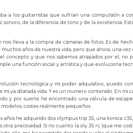
ba a los guitarristas que sufrían una compulsión a co
 sonoro, de la diferencia de tono y de la excelencia. Es
 nos lleva a la compra de cámaras de fotos. Es de hech
e muchos años de nuestra vida, pero que ahora, una ve
 el concepto y que nos sabemos atrapados por el, no
umple una función social y artística y que evoluciona t
evolución tecnológica y mi poder adquisitivo, puedo c
mi ya dilatada vida. Y es un numero contenido. En mi ca
uando y por suerte he encontrado una válvula de escape
e modelos, costes realmente pequeños.
s años he adquirido dos olympus trip 35, una konica c35
tra preciosidad. Si no cuento la oly 35 rc (que me costó