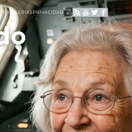
⌕
CTO
GALERIAS
PRIVACIDAD
do