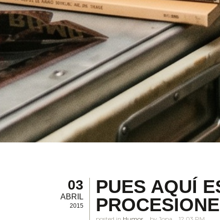
PUES AQUÍ 
03
ABRIL
PROCESIONE
2015
posted in
Humor
Jopa
12.03 PM