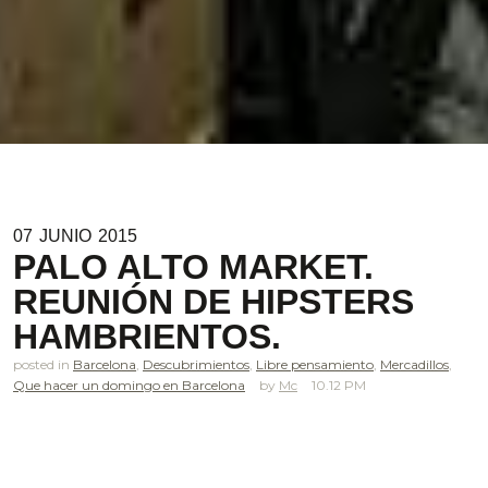
07
JUNIO
2015
PALO ALTO MARKET.
REUNIÓN DE HIPSTERS
HAMBRIENTOS.
posted in
Barcelona
,
Descubrimientos
,
Libre pensamiento
,
Mercadillos
,
Que hacer un domingo en Barcelona
Mc
10.12 PM
.