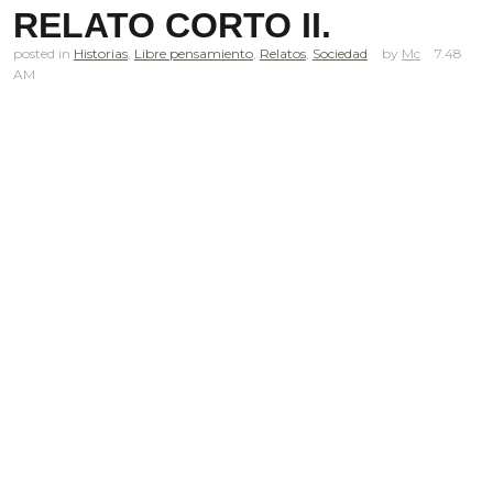
RELATO CORTO II.
posted in
Historias
,
Libre pensamiento
,
Relatos
,
Sociedad
Mc
7.48
AM
.