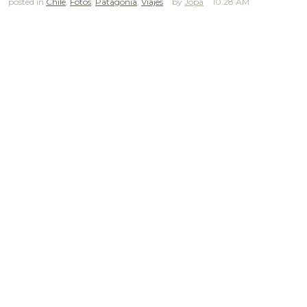
posted in
Chile
,
Fotos
,
Patagonia
,
Viajes
Jopa
10.28 AM