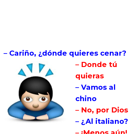
– Cariño, ¿dónde quieres cenar?
– Donde tú
quieras
– Vamos al
chino
– No, por Dios
– ¿Al italiano?
– ¡Menos aún!