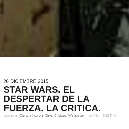
20
DICIEMBRE
2015
STAR WARS. EL
DESPERTAR DE LA
FUERZA. LA CRITICA.
posted in
Ciencia ficcion
,
Cine
,
Criticas
,
Wallpaper
Mc
6.52 PM
.