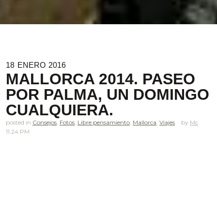
18
ENERO
2016
MALLORCA 2014. PASEO
POR PALMA, UN DOMINGO
CUALQUIERA.
posted in
Consejos
,
Fotos
,
Libre pensamiento
,
Mallorca
,
Viajes
Mc
11.24 PM
.