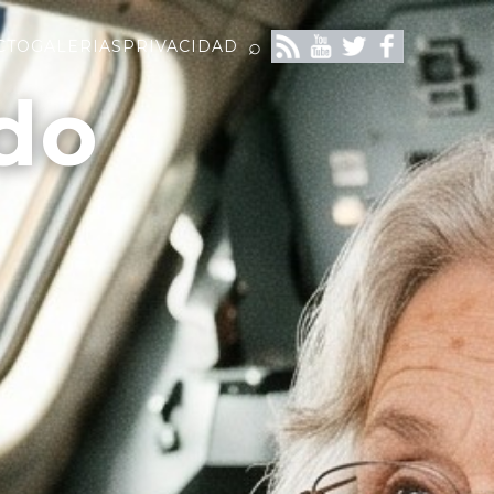
⌕
CTO
GALERIAS
PRIVACIDAD
do