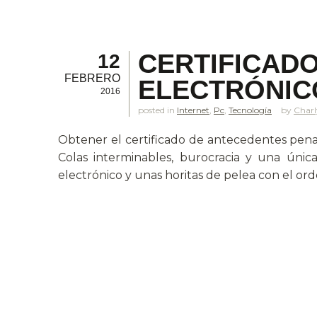
CERTIFICADO
12
FEBRERO
ELECTRÓNIC
2016
posted in
Internet
,
Pc
,
Tecnología
Charl
Obtener el certificado de antecedentes penal
Colas interminables, burocracia y una únic
electrónico y unas horitas de pelea con el or