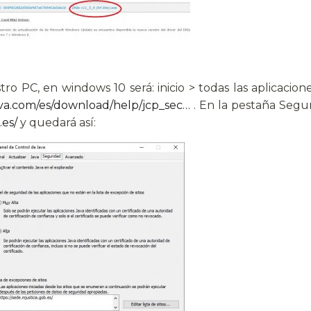
o PC, en windows 10 será: inicio > todas las aplicacione
java.com/es/download/help/jcp_sec…
. En la pestaña Segur
.es/
y quedará así: