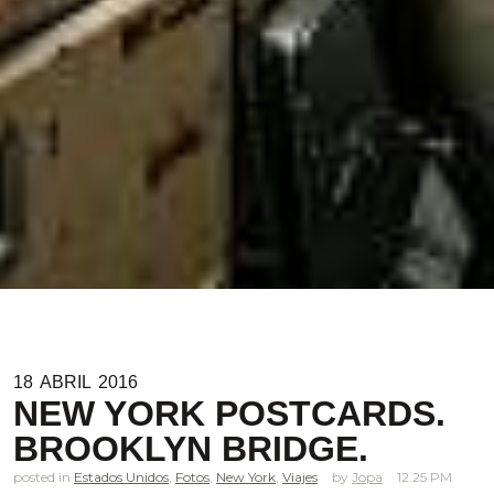
18
ABRIL
2016
NEW YORK POSTCARDS.
BROOKLYN BRIDGE.
posted in
Estados Unidos
,
Fotos
,
New York
,
Viajes
Jopa
12.25 PM