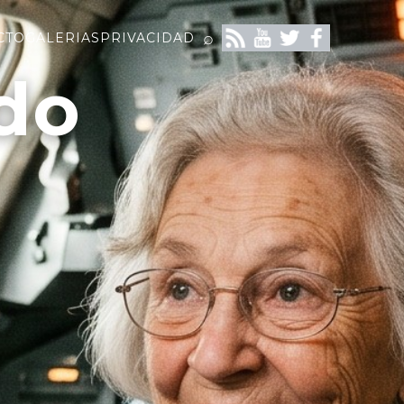
⌕
CTO
GALERIAS
PRIVACIDAD
do