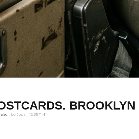
OSTCARDS. BROOKLYN 
iajes
Jopa
12.35 PM