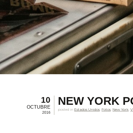
NEW YORK P
10
OCTUBRE
posted in
Estados Unidos
,
Fotos
,
New York
,
V
2016