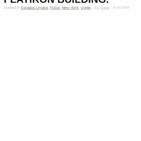
posted in
Estados Unidos
,
Fotos
,
New York
,
Viajes
Jopa
6.40 PM