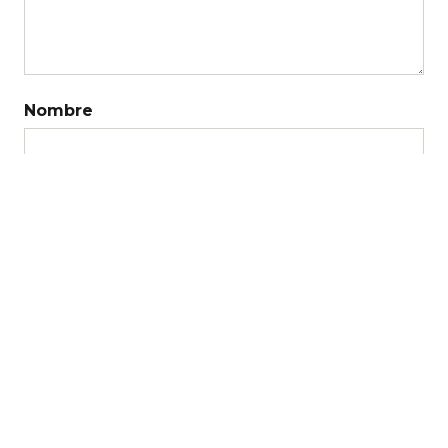
Nombre
Correo electrónico
Web
Recibir un correo electrónico con los