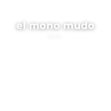
el mono mudo
BLOG