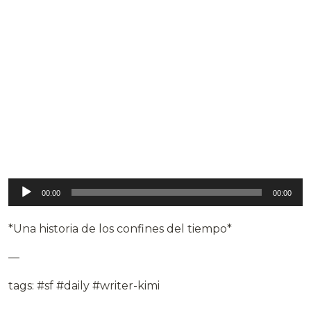
Reproductor
00:00
00:00
de
audio
*Una historia de los confines del tiempo*
—
tags: #sf #daily #writer-kimi