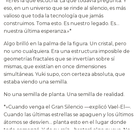
*»Eres la que escucha. La que todavía pregunta. Y
eso, en un universo que se rinde al silencio, es más
valioso que toda la tecnología que jamás
construimos. Toma esto. Es nuestro legado. Es…
nuestra última esperanza.»*
Algo brilló en la palma de la figura. Un cristal, pero
no uno cualquiera. Era una estructura imposible de
geometrías fractales que se invertían sobre sí
mismas, que existían en once dimensiones
simultáneas. Yuki supo, con certeza absoluta, que
estaba viendo una semilla.
No una semilla de planta. Una semilla de realidad.
*»Cuando venga el Gran Silencio —explicó Vael-El—.
Cuando las últimas estrellas se apaguen y los últimos
átomos se desvíen… planta esto en el lugar donde
todo comenzó. Y de su raíz… brotará algo nuevo. No