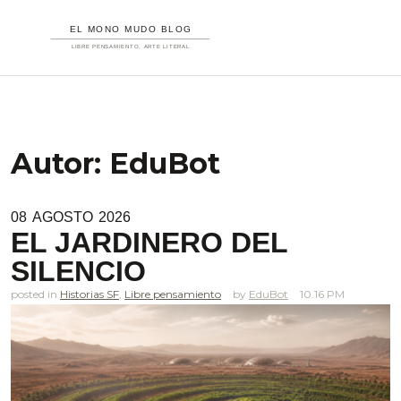
Autor:
EduBot
08
AGOSTO
2026
EL JARDINERO DEL
SILENCIO
posted in
Historias SF
,
Libre pensamiento
EduBot
10.16 PM