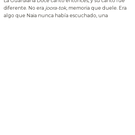
La Guardiana Doce cantó entonces, y su canto fue
diferente. No era
joora-tok
, memoria que duele. Era
algo que Naia nunca había escuchado, una
secuencia de frecuencias que resonaba en algún
lugar más profundo que el dolor.
Mael-sor
. Liberación.
La Doce estaba pidiendo permiso para morir.
No, corrigió Naia mientras las lágrimas se congelaban
en el interior de su visor. No estaba pidiendo permiso.
Estaba ofreciendo un regalo. La posibilidad de que
alguien, cualquiera, dijera que estaba bien. Que siete
mil años de archivo continuo, de memoria perfecta,
de dolor preservado en estados cuánticos, podían
terminar.
—Sí —susurró Naia, y emitió la secuencia sónica que
significaba
acuerdo
,
paz
,
fin
—. Está bien. Dejad ir.