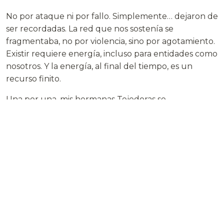
No por ataque ni por fallo. Simplemente… dejaron de
ser recordadas. La red que nos sostenía se
fragmentaba, no por violencia, sino por agotamiento.
Existir requiere energía, incluso para entidades como
nosotros. Y la energía, al final del tiempo, es un
recurso finito.
Una por una, mis hermanas Tejedoras se
desvanecieron. Algunas eligieron fusionarse,
convertirse en memorias colectivas indiferenciadas.
Otras simplemente… dejaron de recordarse a sí
mismas.
Yo persistía, pero sentía mi estructura agrietándose.
Cada estrella que recordaba requería más esfuerzo.
El Sol de la Tierra exigía atención constante para no
apagarse en mi mente.