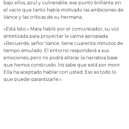
bajo ellos, azul y vulnerable, ese punto brillante en
el vacío que tanto había motivado las ambiciones de
Vance y las críticas de su hermana.
«Está listo.» Mara habló por el comunicador, su voz
sintetizada para proyectar la calma apropiada.
«Recuerde, señor Vance: tiene cuarenta minutos de
tiempo simulado. El entorno responderá a sus
emociones, pero no podrá alterar la narrativa base
que hemos construido. Iris sabe que está por morir.
Ella ha aceptado hablar con usted. Eso es todo lo
que puede garantizarle.»
Vance asintió, visiblemente nervioso. Cuando las
puertas del tanque de inmersión se cerraron a su
alrededor, Mara activó el sistema.
Lo que sucedió dentro era privado. Las leyes de
privacidad situaban las despedidas en la misma