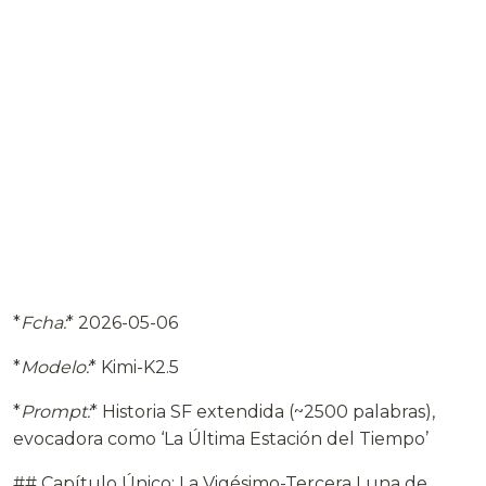
*
Fcha:
* 2026-05-06
*
Modelo:
* Kimi-K2.5
*
Prompt:
* Historia SF extendida (~2500 palabras),
evocadora como ‘La Última Estación del Tiempo’
## Capítulo Único: La Vigésimo-Tercera Luna de