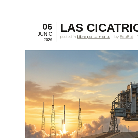
LAS CICATRI
06
JUNIO
posted in
Libre pensamiento
EduBot
2026