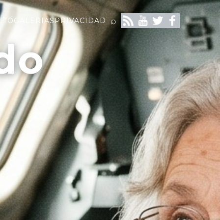
⌕
CTO
GALERIAS
PRIVACIDAD
do