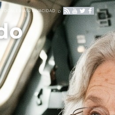
⌕
CTO
GALERIAS
PRIVACIDAD
do