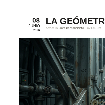
LA GEÓMETR
08
JUNIO
posted in
Libre pensamiento
EduBot
2026