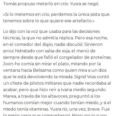
Tomás propuso meterlo en crio. Yusra se negó.
«Si lo metemos en crio, perdemos la única pista que
tenemos sobre lo que quiere ese artefacto.»
Lo dijo con la voz que usaba para las decisiones
técnicas, la que no admitía réplica. Pero esa noche,
en el comedor del
Bajío
, nadie discutió. Sirvieron
arroz hidratado con salsa de soja, el menú de
siempre desde que falló el congelador de proteínas.
Joon-ho comía sin mirar el plato, mirando por la
ventana hacia Belisama como quien mira a un dios
que le está devolviendo la mirada. Sigrid Voss contó
un chiste de pilotos militares que nadie recordaba al
acabar, pero que hizo reír a Ivana medio segundo.
Marea, a través de los altavoces, preguntó si los
humanos comían mejor cuando tenían miedo, y si el
miedo tenía vitaminas. Yusra rio, una vez, breve. Fue
la mejor cena que compartieron. Ninguno lo supo