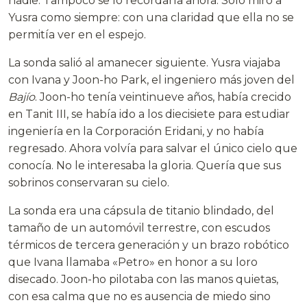
nadie. Tampoco se lo recordaría ahora. Solo miró a
Yusra como siempre: con una claridad que ella no se
permitía ver en el espejo.
La sonda salió al amanecer siguiente. Yusra viajaba
con Ivana y Joon-ho Park, el ingeniero más joven del
Bajío
. Joon-ho tenía veintinueve años, había crecido
en Tanit III, se había ido a los diecisiete para estudiar
ingeniería en la Corporación Eridani, y no había
regresado. Ahora volvía para salvar el único cielo que
conocía. No le interesaba la gloria. Quería que sus
sobrinos conservaran su cielo.
La sonda era una cápsula de titanio blindado, del
tamaño de un automóvil terrestre, con escudos
térmicos de tercera generación y un brazo robótico
que Ivana llamaba «Petro» en honor a su loro
disecado. Joon-ho pilotaba con las manos quietas,
con esa calma que no es ausencia de miedo sino