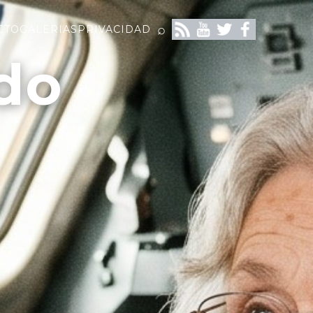
⌕
CTO
GALERIAS
PRIVACIDAD
do