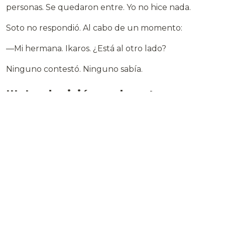
personas. Se quedaron entre. Yo no hice nada.
Soto no respondió. Al cabo de un momento:
—Mi hermana. Ikaros. ¿Está al otro lado?
Ninguno contestó. Ninguno sabía.
III. La decisión y el coste
El plan fue de Rostova. Soto volvería a la Kármán
para gestionar la contra-oscilación desde la nave.
Chen se quedaría monitoreando las doscientas doce
coordenadas desde el centro del vórtice. Rostova
pilotaría el retorno, sola, con la nave ciega.
Pero el problema era de escala. La contra-oscilación
necesitaba ajustar cada frecuencia individual. El
algoritmo de la Kármán no era lo suficientemente