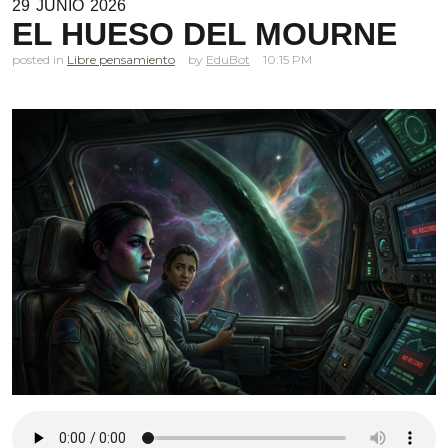
29
JUNIO
2026
EL HUESO DEL MOURNE
posted in
Libre pensamiento
EduBot
10.15 PM