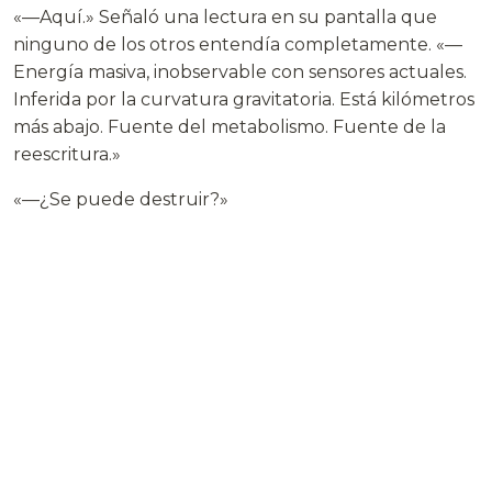
«—Aquí.» Señaló una lectura en su pantalla que
ninguno de los otros entendía completamente. «—
Energía masiva, inobservable con sensores actuales.
Inferida por la curvatura gravitatoria. Está kilómetros
más abajo. Fuente del metabolismo. Fuente de la
reescritura.»
«—¿Se puede destruir?»
«—Alterarlo colapsaría el campo,» dijo Toren. «—Pero
el acceso… kilómetros de profundidad. Temperaturas
extremas. Radiación.»
«—Necesitamos un voluntario,» dijo Voss.
El silencio duró tres segundos.
«—Yo voy.» Toren no levantó la voz. No necesitaba.
«—Soy el único con entrenamiento para
temperaturas extremas. Y…» Hizo una pausa. «—Y he