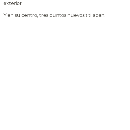
exterior.
Y en su centro, tres puntos nuevos titilaban.
—Coordenadas —dijo Sandoval, reconociendo el
patrón—. Tres nuevas ubicaciones.
—Vástagos —susurró Mészáros—. Se está replicando.
El comunicador de Sandoval zumbó.
Voz de Voss, tensa:
—Comandante, el vórtice se está moviendo. Cuatro
horas se han convertido en dos. Si no salimos ahora…
Sandoval cortó la transmisión.
Regresó a cámara siete. Sesenta personas esperaban.
Sesenta rostros que habían sobrevivido quince años
en el borde de lo imposible, solo para enfrentarse a