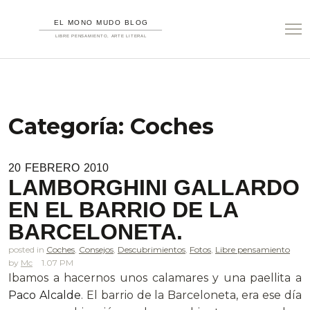
Categoría:
Coches
20
FEBRERO
2010
LAMBORGHINI GALLARDO
EN EL BARRIO DE LA
BARCELONETA.
posted in
Coches
,
Consejos
,
Descubrimientos
,
Fotos
,
Libre pensamiento
Mc
1.07 PM
Ibamos a hacernos unos calamares y una paellita a
Paco Alcalde
. El barrio de la Barceloneta, era ese día