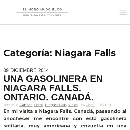
Categoría:
Niagara Falls
09
DICIEMBRE
2014
UNA GASOLINERA EN
NIAGARA FALLS.
ONTARIO. CANADÁ.
posted in
Canadá
,
Fotos
,
Niagara Falls
,
Viajes
Jopa
1.53 PM
En mi visita a Niagara Falls. Canadá, paseando al
anochecer me encontré con esta gasolinera
solitaria, muy americana y envuelta en una