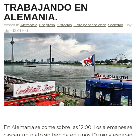
TRABAJANDO EN
ALEMANIA.
posted in
Alemania
,
Empresa
,
Historias
,
Libre pensamiento
,
Sociedad
Mc
12.01 AM
.
En Alemania se come sobre las 12:00. Los alemanes se
cascan un plato sin bebida en unos 10 min y esperan