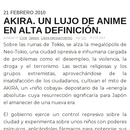
21
FEBRERO
2010
AKIRA. UN LUJO DE ANIME
EN ALTA DEFINICIÓN.
posted in
Cine
,
Japon
,
Libre pensamiento
Mc
11.00 AM
Sobre las ruinas de
Tokio
, se alza la megalópolis de
Neo-Tokio, una ciudad opresiva e inhumana cargada
de problemas como el desempleo, la violencia, la
droga y el terrorismo. Las sectas religiosas y los
grupos extremistas, aprovechándose de la
insatisfacción de los ciudadanos, cultivan el mito de
AKIRA, un «niño cobaya» depositario de la «energía
absoluta» cuya resurrección significaría para Japón
el amanecer de una nueva era.
El gobierno ejerce un control represivo sobre la
ciudad y experimenta sobre unos niños con poderes
psíquicos, aplicándoles fármacos para potenciar sus