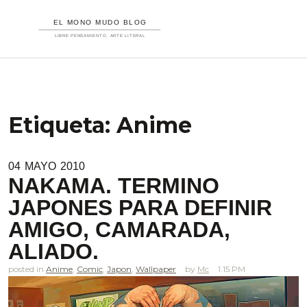
Etiqueta:
Anime
04
MAYO
2010
NAKAMA. TERMINO
JAPONES PARA DEFINIR
AMIGO, CAMARADA,
ALIADO.
posted in
Anime
,
Comic
,
Japon
,
Wallpaper
Mc
1.15 PM