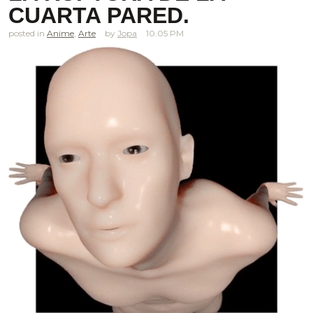
CUARTA PARED.
posted in
Anime
,
Arte
Jopa
10.05 PM