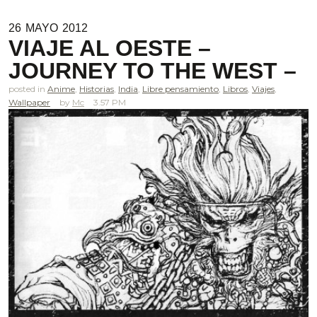
26
MAYO
2012
VIAJE AL OESTE –
JOURNEY TO THE WEST –
posted in
Anime
,
Historias
,
India
,
Libre pensamiento
,
Libros
,
Viajes
,
Wallpaper
Mc
3.57 PM