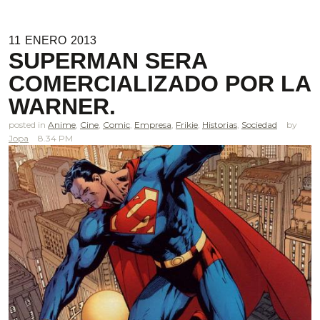
11
ENERO
2013
SUPERMAN SERA
COMERCIALIZADO POR LA
WARNER.
posted in
Anime
,
Cine
,
Comic
,
Empresa
,
Frikie
,
Historias
,
Sociedad
Jopa
8.34 PM