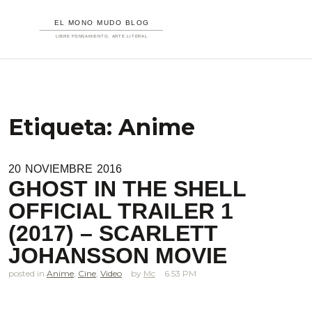
Etiqueta:
Anime
20
NOVIEMBRE
2016
GHOST IN THE SHELL
OFFICIAL TRAILER 1
(2017) – SCARLETT
JOHANSSON MOVIE
posted in
Anime
,
Cine
,
Video
Mc
6.53 PM
.