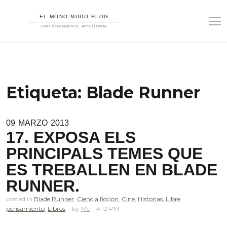
Etiqueta:
Blade Runner
09
MARZO
2013
17. EXPOSA ELS
PRINCIPALS TEMES QUE
ES TREBALLEN EN BLADE
RUNNER.
posted in
Blade Runner
,
Ciencia ficcion
,
Cine
,
Historias
,
Libre
pensamiento
,
Libros
Mc
4.12 PM