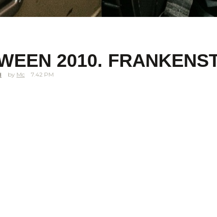
WEEN 2010. FRANKENS
d
Mc
7.42 PM