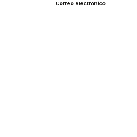
Correo electrónico
Web
Recibir un correo electrónico 
Recibir un correo electrónico