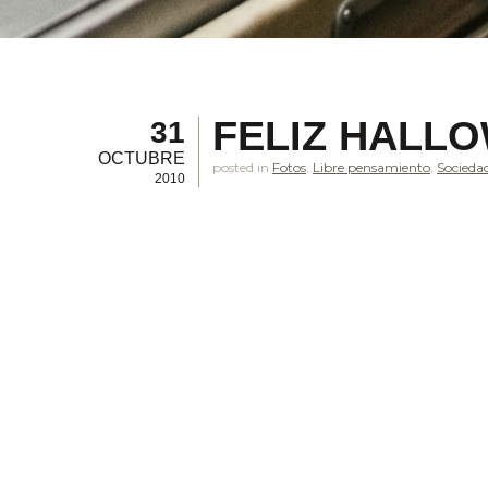
FELIZ HALLO
31
OCTUBRE
posted in
Fotos
,
Libre pensamiento
,
Socieda
2010
.