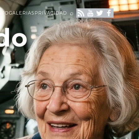
⌕
CTO
GALERIAS
PRIVACIDAD
do