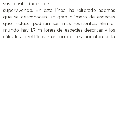
sus posibilidades de
supervivencia. En esta línea, ha reiterado además
que se desconocen un gran número de especies
que incluso podrían ser más resistentes. «En el
mundo hay 1,7 millones de especies descritas y los
cálculos científicos más prudentes apuntan a la
existencia de doce millones. Ahí puede haber de
todo», ha concluido.
Los primeros resultados nos traen una nueva luz de
esperanza y son un nuevo paso en el camino del
hombre por someter a la madre naturaleza y
pueden ser apreciados en las fotos que acompañan
este post…
Otras noticias de interes:
http://www.abc.es/20110320/economia/abci…