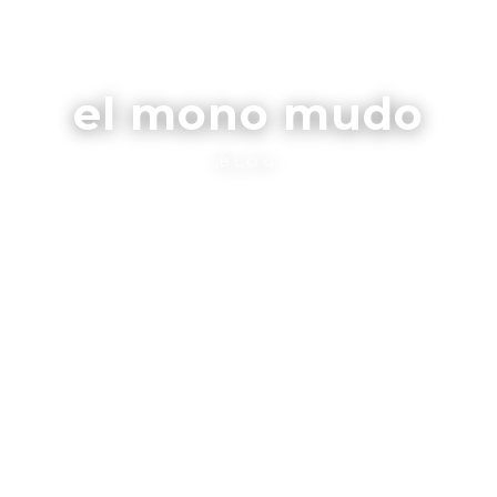
el mono mudo
BLOG