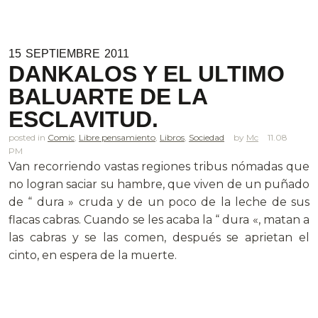
15
SEPTIEMBRE
2011
DANKALOS Y EL ULTIMO
BALUARTE DE LA
ESCLAVITUD.
posted in
Comic
,
Libre pensamiento
,
Libros
,
Sociedad
Mc
11.08
PM
Van recorriendo vastas regiones tribus nómadas que
no logran saciar su hambre, que viven de un puñado
de “ dura » cruda y de un poco de la leche de sus
flacas cabras. Cuando se les acaba la “ dura «, matan a
las cabras y se las comen, después se aprietan el
cinto, en espera de la muerte.