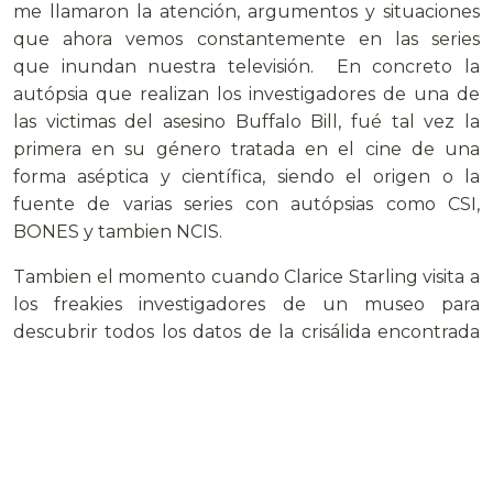
me llamaron la atención, argumentos y situaciones
que ahora vemos constantemente en las series
que inundan nuestra televisión. En concreto la
autópsia que realizan los investigadores de una de
las victimas del asesino Buffalo Bill, fué tal vez la
primera en su género tratada en el cine de una
forma aséptica y científica, siendo el origen o la
fuente de varias series con autópsias como CSI,
BONES y tambien NCIS.
Tambien el momento cuando Clarice Starling visita a
los freakies investigadores de un museo para
descubrir todos los datos de la crisálida encontrada
en la garganta de la víctima. Esta situación nos
transporta claramente a uno de los leitmotiv de
BONES y la estrecha colaboracion del FBI con
el Instituto Smithsonian. En cualquier caso, esta
pelicula de Jonathan Demme se merece todos los