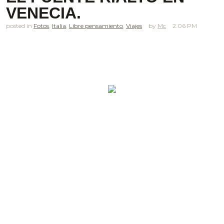
VENECIA.
posted in
Fotos
,
Italia
,
Libre pensamiento
,
Viajes
Mc
2.06 PM
.
.
.
.
.