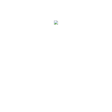
.
.
..
.
.