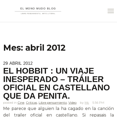
Mes:
abril 2012
29
ABRIL
2012
EL HOBBIT : UN VIAJE
INESPERADO – TRÁILER
OFICIAL EN CASTELLANO
QUE DA PENITA.
posted in
Cine
,
Criticas
,
Libre pensamiento
,
Video
Mc
5.56 PM
Me parece que alguien la ha cagado en la canción
del trailer oficial en castellano. Si repasais la