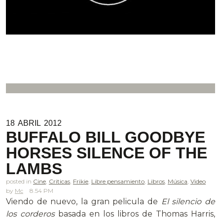
18
ABRIL
2012
BUFFALO BILL GOODBYE
HORSES SILENCE OF THE
LAMBS
posted in
Cine
,
Criticas
,
Frikie
,
Libre pensamiento
,
Libros
,
Música
,
Video
Mc
8.54 PM
Viendo de nuevo, la gran pelicula de
El silencio de
los corderos
basada en los libros de Thomas Harris,