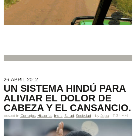
26
ABRIL
2012
UN SISTEMA HINDÚ PARA
ALIVIAR EL DOLOR DE
CABEZA Y EL CANSANCIO.
posted in
Consejos
,
Historias
,
India
,
Salud
,
Sociedad
Jopa
11.34 AM