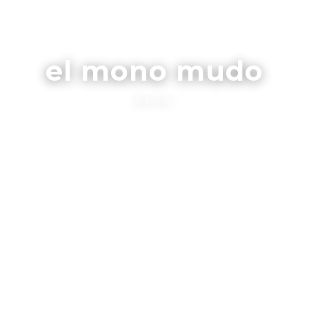
el mono mudo
BLOG