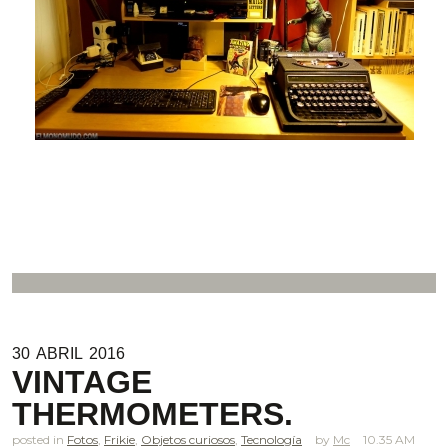
30
ABRIL
2016
VINTAGE
THERMOMETERS.
posted in
Fotos
,
Frikie
,
Objetos curiosos
,
Tecnología
Mc
10.35 AM