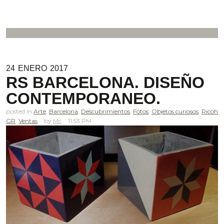
24
ENERO
2017
RS BARCELONA. DISEÑO
CONTEMPORANEO.
posted in
Arte
,
Barcelona
,
Descubrimientos
,
Fotos
,
Objetos curiosos
,
Ricoh
GR
,
Ventas
Mc
11.53 PM