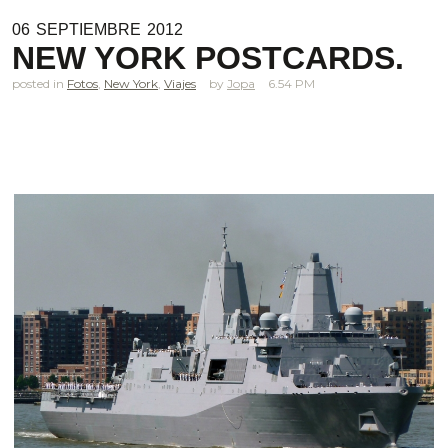
06
SEPTIEMBRE
2012
NEW YORK POSTCARDS.
posted in
Fotos
,
New York
,
Viajes
Jopa
6.54 PM