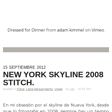
Dressed for Dinner
from
adam kimmel
on
Vimeo
.
15
SEPTIEMBRE
2012
NEW YORK SKYLINE 2008
STITCH.
posted in
Fotos
,
Libre pensamiento
,
Viajes
Mc
10.37 AM
.
En mi obsesión por el skyline de Nueva York, desde
que lo fotografié en 2008, siempre hay un tiempo