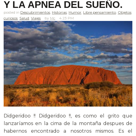
Y LA APNEA DEL SUEÑO.
posted in
Descubrimientos
,
Historias
,
Humor
,
Libre pensamiento
,
Objetos
curiosos
,
Salud
,
Viajes
Mc
4.23 PM
Didgeridoo !! Didgeridoo !!, es como el grito que
lanzaríamos en la cima de la montaña despues de
habernos encontrado a nosotros mismos. Es el