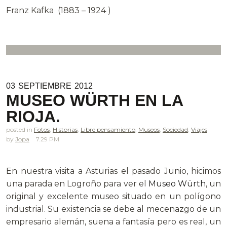
Franz Kafka (1883 – 1924 )
03
SEPTIEMBRE
2012
MUSEO WÜRTH EN LA
RIOJA.
posted in
Fotos
,
Historias
,
Libre pensamiento
,
Museos
,
Sociedad
,
Viajes
Jopa
7.29 PM
En nuestra visita a Asturias el pasado Junio, hicimos
una parada en Logroño para ver el
Museo Würth
, un
original y excelente museo situado en un polígono
industrial. Su existencia se debe al mecenazgo de un
empresario alemán, suena a fantasía pero es real, un