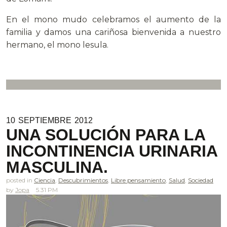
En el mono mudo celebramos el aumento de la
familia y damos una cariñosa bienvenida a nuestro
hermano, el mono lesula.
10
SEPTIEMBRE
2012
UNA SOLUCIÓN PARA LA
INCONTINENCIA URINARIA
MASCULINA.
posted in
Ciencia
,
Descubrimientos
,
Libre pensamiento
,
Salud
,
Sociedad
Jopa
5.31 PM