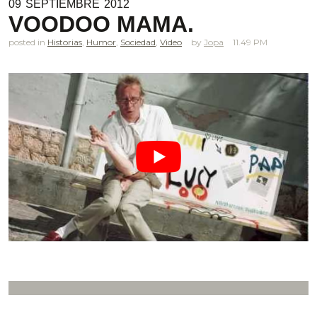
09
SEPTIEMBRE
2012
VOODOO MAMA.
posted in
Historias
,
Humor
,
Sociedad
,
Video
Jopa
11.49 PM