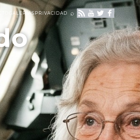
⌕
CTO
GALERIAS
PRIVACIDAD
do