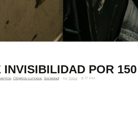
 INVISIBILIDAD POR 15
ientos
,
Objetos curiosos
,
Sociedad
Jopa
8.17 PM