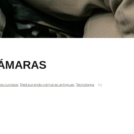
CÁMARAS
os curiosos
,
Restaurando cámaras antiguas
,
Tecnología