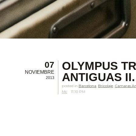
OLYMPUS TR
07
NOVIEMBRE
ANTIGUAS II.
2013
posted in
Barcelona
,
Bricolaje
,
Camaras An
Mc
11.10 PM
.