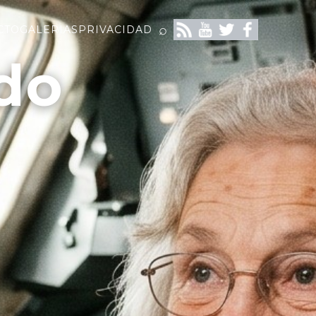
⌕
CTO
GALERIAS
PRIVACIDAD
do