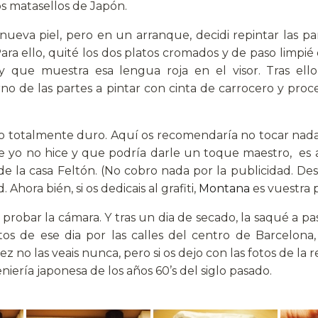
os matasellos de Japón.
a nueva piel, pero en un arranque, decidi repintar las pa
a ello, quité los dos platos cromados y de paso limpié e
 que muestra esa lengua roja en el visor. Tras ello, 
o de las partes a pintar con cinta de carrocero y proce
 no totalmente duro. Aquí os recomendaría no tocar nad
ue yo no hice y que podría darle un toque maestro, es 
de la casa Feltón. (No cobro nada por la publicidad. D
hora bién, si os dedicais al grafiti,
Montana
es vuestra p
probar la cámara. Y tras un dia de secado, la saqué a pa
os de ese dia por las calles del centro de Barcelona,
z no las veais nunca, pero si os dejo con las fotos de la
niería japonesa de los años 60’s del siglo pasado.