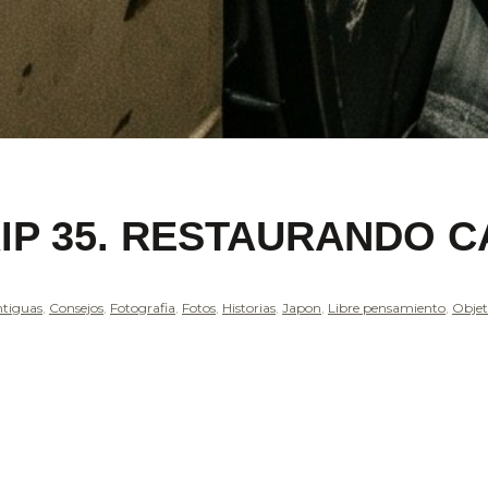
IP 35. RESTAURANDO 
tiguas
,
Consejos
,
Fotografia
,
Fotos
,
Historias
,
Japon
,
Libre pensamiento
,
Objet