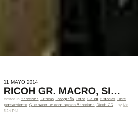
11
MAYO
2014
RICOH GR. MACRO, SI…
posted in
Barcelona
,
Criticas
,
Fotografia
,
Fotos
,
Gaudi
,
Historias
,
Libre
pensamiento
,
Que hacer un domingo en Barcelona
,
Ricoh GR
Mc
5.24 PM
.