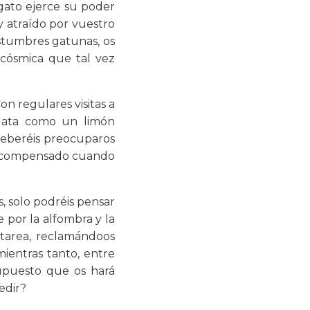
gato ejerce su poder
 y atraído por vuestro
ostumbres gatunas, os
 cósmica que tal vez
n regulares visitas a
 gata como un limón
 deberéis preocuparos
da compensado cuando
, solo podréis pensar
 por la alfombra y la
 tarea, reclamándoos
mientras tanto, entre
supuesto que os hará
edir?