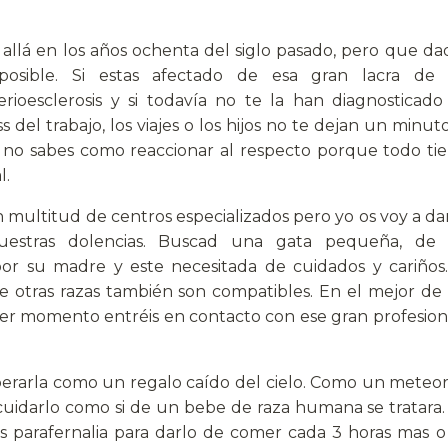
allá en los años ochenta del siglo pasado, pero que dad
osible. Si estas afectado de esa gran lacra de 
rioesclerosis y si todavía no te la han diagnosticad
 del trabajo, los viajes o los hijos no te dejan un minut
y no sabes como reaccionar al respecto porque todo tiene
l.
 multitud de centros especializados pero yo os voy a da
uestras dolencias. Buscad una gata pequeña, de
or su madre y este necesitada de cuidados y cariños.
otras razas también son compatibles. En el mejor de l
er momento entréis en contacto con ese gran profesiona
sperarla como un regalo caído del cielo. Como un meteor
 cuidarlo como si de un bebe de raza humana se tratara
ás parafernalia para darlo de comer cada 3 horas mas 