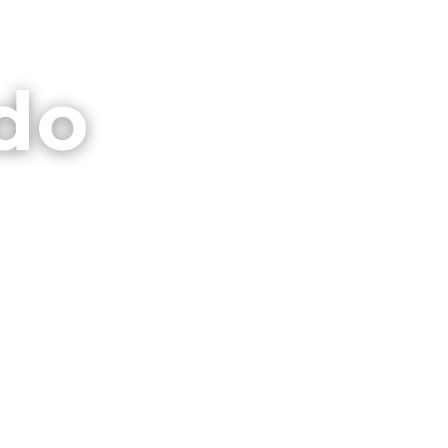
⌕
CTO
GALERIAS
PRIVACIDAD
do