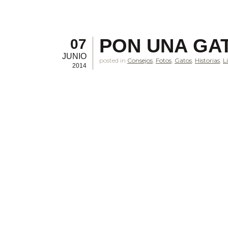
PON UNA GAT
07
JUNIO
posted in
Consejos
,
Fotos
,
Gatos
,
Historias
,
L
2014
.