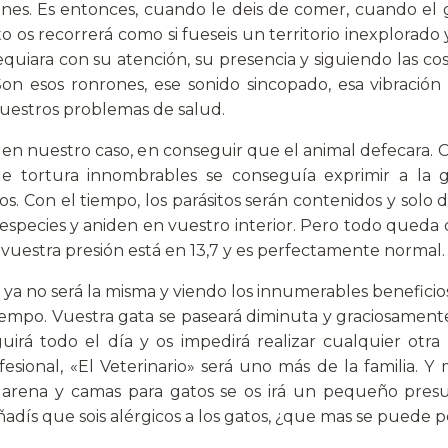
nes. Es entonces, cuando le deis de comer, cuando el 
o os recorrerá como si fueseis un territorio inexplorado
equiara con su atención, su presencia y siguiendo las c
n esos ronrones, ese sonido sincopado, esa vibración
vuestros problemas de salud.
n nuestro caso, en conseguir que el animal defecara. Co
de tortura innombrables se conseguía exprimir a la
mos. Con el tiempo, los parásitos serán contenidos y solo
e especies y aniden en vuestro interior. Pero todo que
 vuestra presión está en 13,7 y es perfectamente normal.
a no será la misma y viendo los innumerables beneficios
iempo. Vuestra gata se paseará diminuta y graciosamente
uirá todo el día y os impedirá realizar cualquier otra
esional, «El Veterinario» será uno más de la familia. Y 
e arena y camas para gatos se os irá un pequeño pre
 añadís que sois alérgicos a los gatos, ¿que mas se puede p