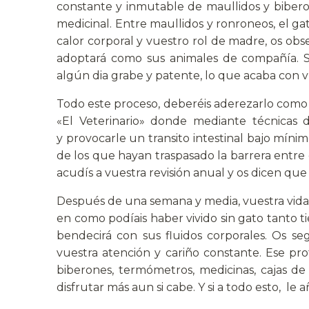
constante y inmutable de maullidos y bibero
medicinal. Entre maullidos y ronroneos, el gat
calor corporal y vuestro rol de madre, os obs
adoptará como sus animales de compañía. So
algún dia grabe y patente, lo que acaba con 
Todo este proceso, deberéis aderezarlo como e
«El Veterinario» donde mediante técnicas 
y provocarle un transito intestinal bajo míni
de los que hayan traspasado la barrera entr
acudís a vuestra revisión anual y os dicen que
Después de una semana y media, vuestra vida y
en como podíais haber vivido sin gato tanto t
bendecirá con sus fluidos corporales. Os seg
vuestra atención y cariño constante. Ese prof
biberones, termómetros, medicinas, cajas d
disfrutar más aun si cabe. Y si a todo esto, le