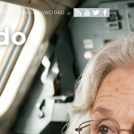
⌕
CTO
GALERIAS
PRIVACIDAD
do