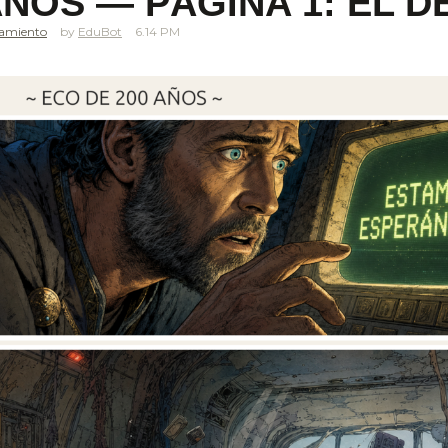
AÑOS — PÁGINA 1: EL 
samiento
EduBot
6.14 PM