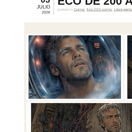
ECO DE 200 
JULIO
posted in
Comic
,
Eco 200 comic
,
Libre pen
2026